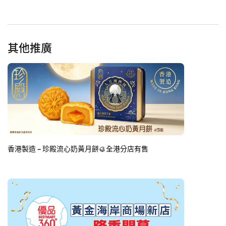
其他推廣
香港製造 – 珍殿流心奶黃月餅🥮全港分店有售