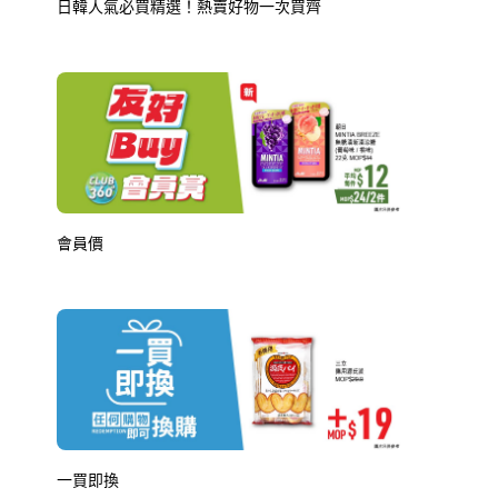
日韓人氣必買精選！熱賣好物一次買齊
會員價
一買即換