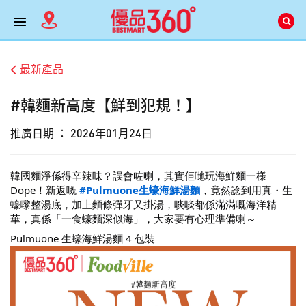
最新產品
#韓麵新高度【鮮到犯規！】
推廣日期 ：
2026年01月24日
韓國麵淨係得辛辣味？誤會咗喇，其實佢哋玩海鮮麵一樣
Dope！新返嘅
#Pulmuone生蠔海鮮湯麵
，竟然諗到用真・生
蠔嚟整湯底，加上麵條彈牙又掛湯，啖啖都係滿滿嘅海洋精
華，真係「一食蠔麵深似海」，大家要有心理準備喇～
Pulmuone 生蠔海鮮湯麵 4 包裝