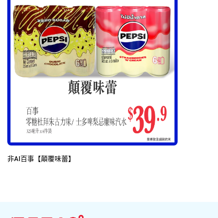
非AI百事【顛覆味蕾】