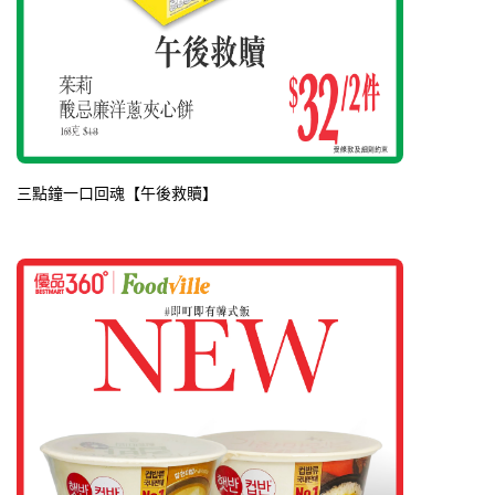
三點鐘一口回魂【午後救贖】