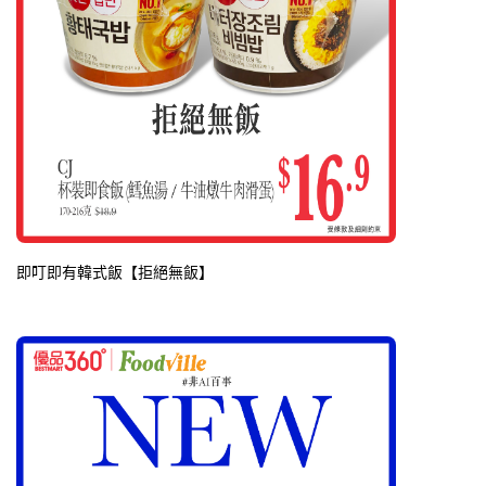
即叮即有韓式飯【拒絕無飯】