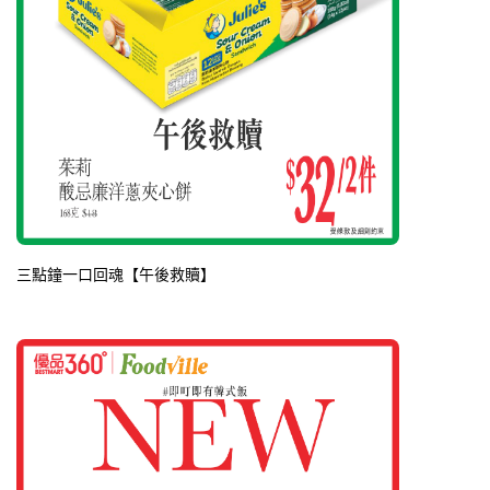
三點鐘一口回魂【午後救贖】