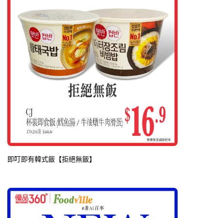
即叮即有韓式飯【拒絕無飯】