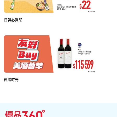
日韓必買祭
微醺時光