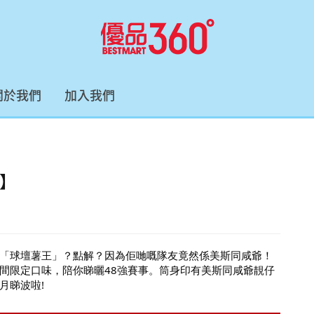
關於我們
加入我們
】
「球壇薯王」？點解？因為佢哋嘅隊友竟然係美斯同咸爺！
間限定口味，陪你睇曬48強賽事。筒身印有美斯同咸爺靚仔
月睇波啦!