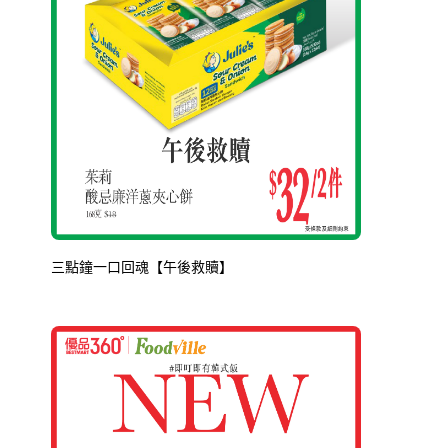
三點鐘一口回魂【午後救贖】