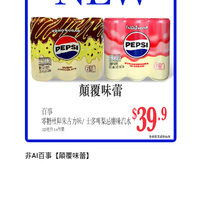
非AI百事【顛覆味蕾】