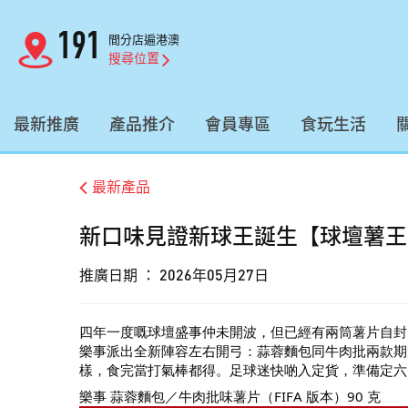
191
間分店遍港澳
搜尋位置
最新推廣
產品推介
會員專區
食玩生活
最新產品
新口味見證新球王誕生【球壇薯王
推廣日期 ：
2026年05月27日
四年一度嘅球壇盛事仲未開波，但已經有兩筒薯片自封
樂事派出全新陣容左右開弓：蒜蓉麵包同牛肉批兩款期
樣，食完當打氣棒都得。足球迷快啲入定貨，準備定六
樂事 蒜蓉麵包／牛肉批味薯片（FIFA 版本）90 克