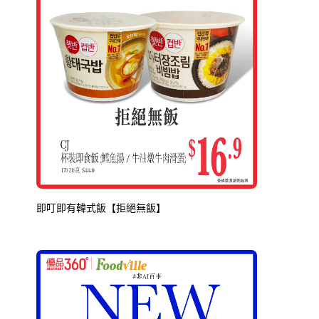
即叮即有韓式飯【拒絕無飯】