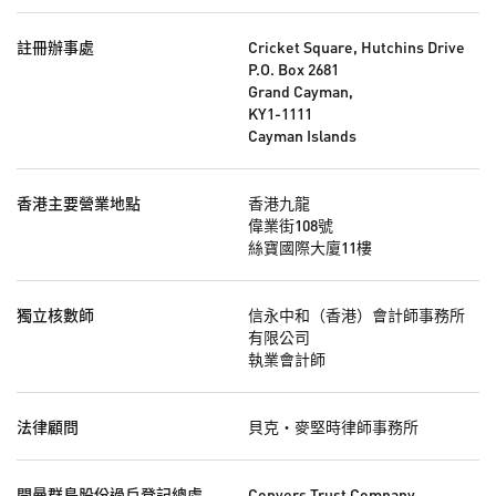
註冊辦事處
Cricket Square, Hutchins Drive
P.O. Box 2681
Grand Cayman,
KY1-1111
Cayman Islands
香港主要營業地點
香港九龍
偉業街108號
絲寶國際大廈11樓
獨立核數師
信永中和（香港）會計師事務所
有限公司
執業會計師
法律顧問
貝克‧麥堅時律師事務所
開曼群島股份過戶登記總處
Conyers Trust Company