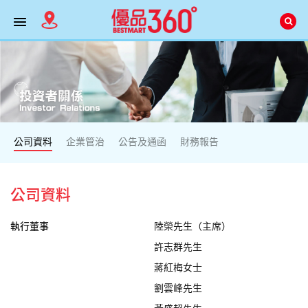
公司資料
企業管治
公告及通函
財務報告
公司資料
執行董事
陸榮先生（主席）
許志群先生
蔣紅梅女士
劉雲峰先生
黃盛超先生