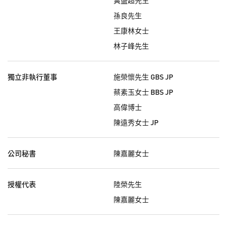
孫良先生
王康林女士
林子峰先生
獨立非執行董事
施榮懷先生 GBS JP
蔡素玉女士 BBS JP
高偉博士
陳遠秀女士 JP
公司秘書
陳嘉麗女士
授權代表
陸榮先生
陳嘉麗女士